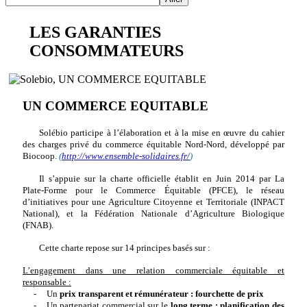
LES GARANTIES
CONSOMMATEURS
UN COMMERCE EQUITABLE
Solébio participe à l’élaboration et à la mise en œuvre du cahier
des charges privé du commerce équitable Nord-Nord, développé par
Biocoop.
(
http://www.ensemble-solidaires.fr/
)
Il s’appuie sur la charte officielle établit en Juin 2014 par La
Plate-Forme pour le Commerce Équitable (PFCE), le réseau
d’initiatives pour une Agriculture Citoyenne et Territoriale (INPACT
National), et la Fédération Nationale d’Agriculture Biologique
(FNAB).
Cette charte repose sur 14 principes basés sur :
L’engagement dans une relation commerciale équitable et
responsable :
-
Un
prix transparent et rémunérateur : fourchette de prix
-
Un partenariat commercial sur le
long terme : planification des