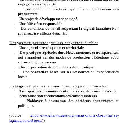
engagements et apports.
-
Une relation non-exclusive qui préserve
l’autonomie des
producteurs
-
Un projet de
développement partagé
-
Une filière
éco-responsable
-
Des conditions de travail
respectant la dignité humaine:
Non
.
appel aux travailleurs détachés
L’engagement pour une agriculture citoyenne et durable :
-
Une
agriculture citoyenne et territoriale
-
Des
pratiques agricoles durables, autonomes et transparentes
,
qui s’appuient sur des modes de production biologique et/ou
agro-écologique paysans
-
Une
organisation
de producteurs
démocratique
- Une
production basée sur les ressources
et les spécificités
locale.
L’engagement pour le changement des pratiques commerciales :
-
Transparence et communication
vis-à-vis des consommateurs
-
Sensibilisation et éducations des consommateurs
-
Plaidoyer
à destination des décideurs économiques et
politiques.
(Source
http://www.altermondes.org/retour-charte-du-commerce-
equitable-nord-nord/
)